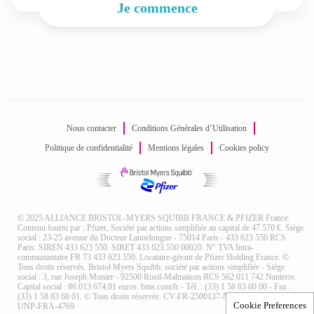
Je commence
Nous contacter
Conditions Générales d’Utilisation
Politique de confidentialité
Mentions légales
Cookies policy
© 2025 ALLIANCE BRISTOL-MYERS SQUIBB FRANCE & PFIZER France.
Contenu fourni par : Pfizer, Société par actions simplifiée au capital de 47.570 €. Siège
social : 23-25 avenue du Docteur Lannelongue - 75014 Paris - 433 623 550 RCS
Paris. SIREN 433 623 550. SIRET 433 623 550 00020. N° TVA Intra-
communautaire FR 73 433 623 550. Locataire-gérant de Pfizer Holding France. ©
Tous droits réservés. Bristol Myers Squibb, société par actions simplifiée - Siège
social : 3, rue Joseph Monier - 92500 Rueil-Malmaison RCS 562 011 742 Nanterre.
Capital social : 86.013.674,01 euros. bms.com/fr - Tél. : (33) 1 58 83 60 00 - Fax :
(33) 1 58 83 60 01. © Tous droits réservés. CV-FR-2500137-NP-Juin 2025 - PP-
Cookie Preferences
UNP-FRA-4769