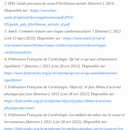
2. HAS. Guide parcours de soins-Fibrillation atriale [Internet ]. 2014.
Disponible sur :
https://www.has-
sante.fr/upload/docs/application/pdf/2014-
05/guide_pds_fibrillation_atriale_vf.pdf
3. Ameli. Comment réduire son risque cardiovasculaire ? [Internet ]. 2022
[cité 13 mars 2025]. Disponible sur :
https://www.ameli.fr/val-d-
oise/assure/sante/themes/risque-cardiovasculaire/reduirerisque-
cardiovasculaire.
4. Fédération Française de Cardiologie. Qu’est ce qu’une alimentation
équilibrée ? [Internet ]. 2021 [cité 28 avr 2022]. Disponible sur :
https://www.fedecardio.org/je-m-informe/qu-est-ce-qu-unealimentation-
equilibree/
5. Fédération Française de Cardiologie. Objectif: Je fais 30min d’activité
physique par jour [Internet ]. 2021 [cité 28 avr 2022]. Disponible sur :
https://fedecardio.org/je-m-informe/objectif-jefais-30min-d-activite-
physique-par-jour/
6. Fédération Française de Cardiologie. Les méfaits du tabac sur le coeur et
les vaisseaux [Internet ]. 2021 [cité 28 avr 2022]. Disponible sur :
https://fedecardio.org/je-m-informe/les-mefaits-dutabac-sur-le-coeur-et-les-