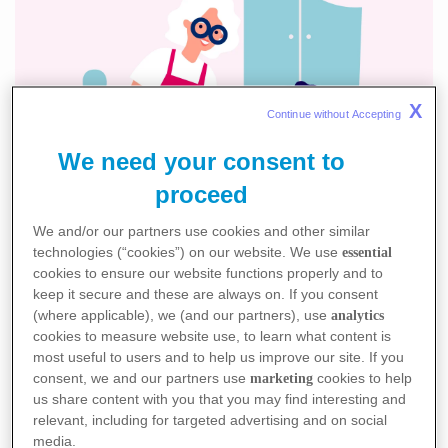
X
Continue without Accepting 
We need your consent to
proceed
We and/or our partners use cookies and other similar
technologies (“cookies”) on our website. We use
essential
Privilégiez une alimentation équilibrée
, c’est-à-dire mangez des
cookies to ensure our website functions properly and to
aliments variés en faisant le plus régulièrement possible trois repas
keep it secure and these are always on. If you consent
par jour. Une assiette équilibrée doit contenir un apport en
(where applicable), we (and our partners), use
analytics
(4)
protéines, un apport en légumes et un apport en féculents.
cookies to measure website use, to learn what content is
Consommez au moins cinq portions de fruits et légumes par jour
most useful to users and to help us improve our site. If you
en favorisant les légumes. Limitez la consommation de graisses,
consent, we and our partners use
cookies to help
marketing
us share content with you that you may find interesting and
de plats préparés industriels, de pâtisseries, de sucreries, de
relevant, including for targeted advertising and on social
boissons sucrées et de sel. Buvez au moins un litre et demi d’eau
media.
(3,4)